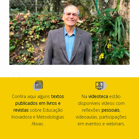
Confira aqui alguns
textos
Na
videoteca
estão
publicados em livros e
disponíveis vídeos com
revistas
sobre Educação
reflexões
pessoais
,
Inovadora e Metodologias
videoaulas, participações
Ativas.
em eventos e webinars.