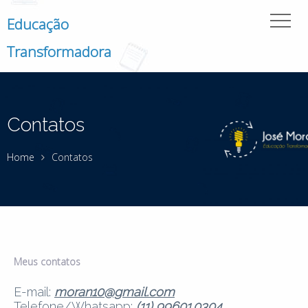
Educação
Transformadora
Contatos
Home
Contatos
Meus contatos
E-mail:
moran10@gmail.com
Telefone/Whatsapp:
(11) 99601.0304