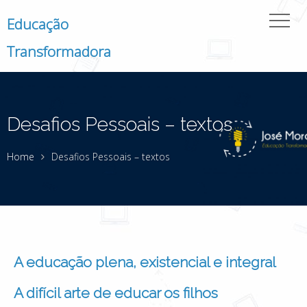
Educação
Transformadora
Desafios Pessoais – textos
Home
Desafios Pessoais – textos
A educação plena, existencial e integral
A difícil arte de educar os filhos