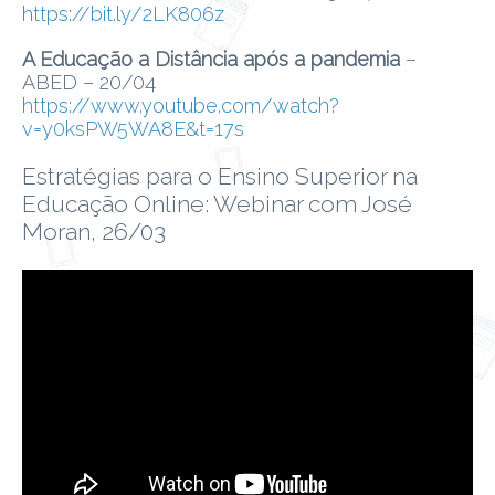
https://bit.ly/2LK806z
A Educação a Distância após a pandemia
–
ABED – 20/04
https://www.youtube.com/watch?
v=y0ksPW5WA8E&t=17s
Estratégias para o Ensino Superior na
Educação Online: Webinar com José
Moran, 26/03