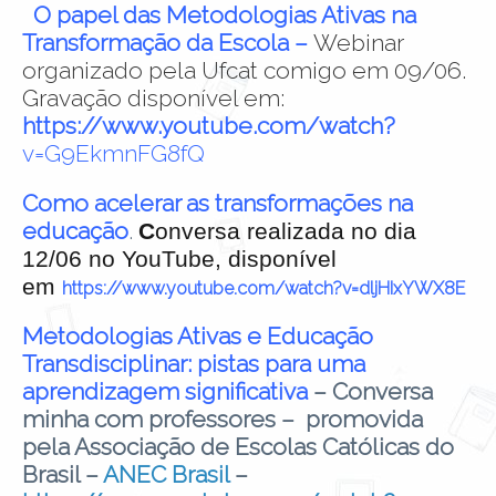
O papel das Metodologias Ativas na
Transformação da Escola –
Webinar
organizado pela Ufcat comigo em 09/06.
Gravação disponível em:
https://www.youtube.com/watch?
v=G9EkmnFG8fQ
Como acelerar as transformações na
educação
.
C
onversa realizada no dia
12/06 no YouTube, disponível
em
https://www.youtube.com/watch?v=dljHIxYWX8E
Metodologias Ativas e Educação
Transdisciplinar: pistas para uma
aprendizagem significativa
– Conversa
minha com professores – promovida
pela Associação de Escolas Católicas do
Brasil –
ANEC Brasil
–