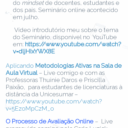
do
mindset
de docentes, estudantes e
dos pais. Seminário online acontecido
em julho.
Vídeo introdutório meu sobre o tema
do Seminário, disponível no YouTube
em:
https://www.youtube.com/watch?
v=dljHIxYWX8E
Aplicando
Metodologias Ativas na Sala de
Aula Virtual
– Live comigo e com as
Professoras Thuinie Daros e Priscilla
Paixão, para estudantes de licenciaturas à
distância da Unicesumar –
https://www.youtube.com/watch?
v=5EzoMpCzM_o
O Processo de Avaliação Online
– Live