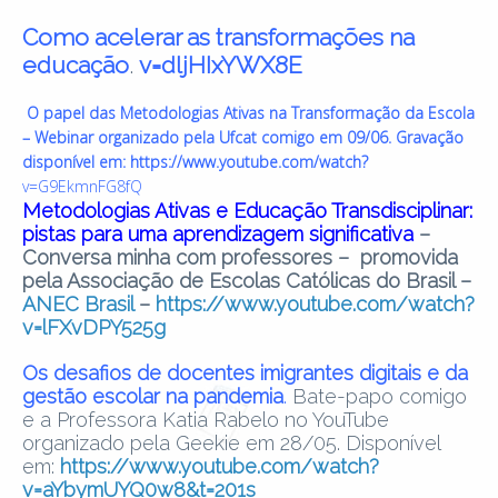
Como acelerar as transformações na
educação
.
v=dljHIxYWX8E
O papel das Metodologias Ativas na Transformação da Escola
– Webinar organizado pela Ufcat comigo em 09/06. Gravação
disponível em:
https://www.youtube.com/watch?
v=G9EkmnFG8fQ
Metodologias Ativas e Educação Transdisciplinar:
pistas para uma aprendizagem significativa
–
Conversa minha com professores – promovida
pela Associação de Escolas Católicas do Brasil –
ANEC Brasil
–
https://www.youtube.com/watch?
v=lFXvDPY525g
Os desafios de docentes imigrantes digitais e da
gestão escolar na pandemia
.
Bate-papo comigo
e a Professora Katia Rabelo no YouTube
organizado pela Geekie em 28/05. Disponível
em:
https://www.youtube.com/watch?
v=aYbymUYQ0w8&t=201s