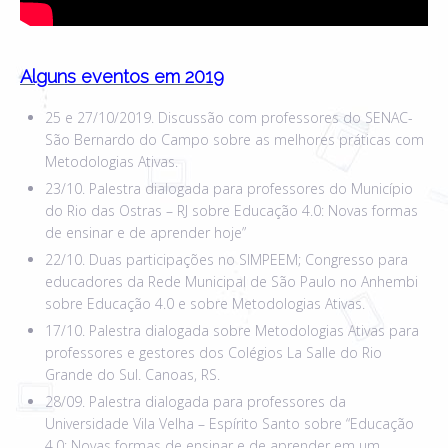
Alguns eventos em 2019
25 e 27/10/2019. Discussão com professores do SENAC-
São Bernardo do Campo sobre as melhores práticas com
Metodologias Ativas.
23/10. Palestra dialogada para professores do Município
do Rio das Ostras – RJ sobre Educação 4.0: Novas formas
de ensinar e de aprender hoje”
22/10. Duas participações no SIMPEEM; Congresso para
educadores da Rede Municipal de São Paulo no Anhembi
sobre Educação 4.0 e sobre Metodologias Ativas.
17/10. Palestra dialogada sobre Metodologias Ativas para
professores e gestores dos Colégios La Salle do Rio
Grande do Sul. Canoas, RS.
28/09. Palestra dialogada para professores da
Universidade Vila Velha – Espírito Santo sobre “Educação
4.0: Novas formas de ensinar e de aprender em um