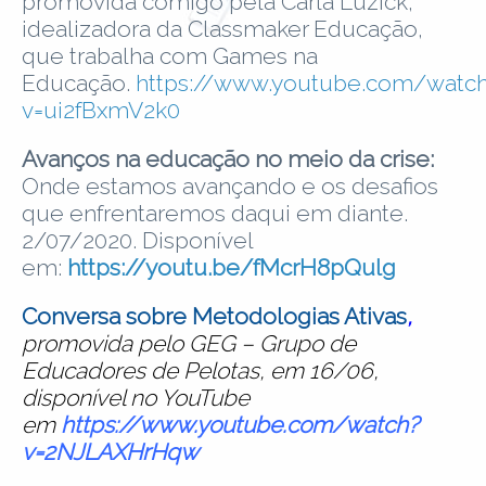
promovida comigo pela Carla Luzick,
idealizadora da Classmaker Educação,
que trabalha com Games na
Educação.
https://www.youtube.com/watc
v=ui2fBxmV2k0
Avanços na educação no meio da crise:
Onde estamos avançando e os desafios
que enfrentaremos daqui em diante.
2/07/2020. Disponível
em:
https://youtu.be/fMcrH8pQulg
Conversa sobre Metodologias Ativas
,
promovida pelo GEG – Grupo de
Educadores de Pelotas, em 16/06,
disponível no You
Tube
em
https://www.youtube.com/watch?
v=2NJLAXHrHqw