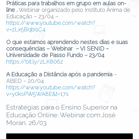
Práticas para trabalhos em grupo em aulas on-
line .
Webinar organizado pelo Instituto Ânima de
Educação – 23/04 –
https://www.youtube.com/watch?
v=zLx5Bqbi1C4
O que estamos aprendendo nestes dias e suas
consequências –
Webinar – VI SENID –
Universidade de Passo Fundo –
23/04
https://bit.ly/2LK806z
A Educação a Distância após a pandemia
–
ABED – 20/04
https://www.youtube.com/watch?
v=y0ksPW5WA8E&t=17s
Estratégias para o Ensino Superior na
Educação Online: Webinar com José
Moran, 26/03