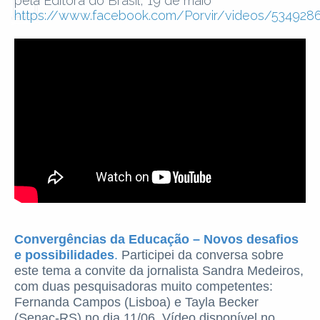
pela Editora do Brasil, 19 de maio
https://www.facebook.com/Porvir/videos/53492
Convergências da Educação – Novos desafios
e possibilidades
.
Participei da conversa sobre
este tema a convite da jornalista Sandra Medeiros,
com duas pesquisadoras muito competentes:
Fernanda Campos (Lisboa) e Tayla Becker
(Senac-RS) no dia 11/06. Vídeo disponível no