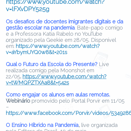
https://www.youtube.com/watch?
v=lFXvDPY525g
Os desafios de docentes imigrantes digitais e da
gestão escolar na pandemia
.
Bate-papo comigo
e a Professora Katia Rabelo no YouTube
organizado pela Geekie em 28/05. Disponível
em:
https://www.youtube.com/watch?
v=aYbymUYQ0w8&t=201s
Qual o Futuro da Escola do Presente?
Live
realizada comigo pela Moonshot em
22/05
.
https://www.youtube.com/watch?
v=tWMQPZTXAa8&t=542s
Como engajar os alunos em aulas remotas.
Webinário
promovido pelo Portal Porvir em 11/05
–
https://www.facebook.com/Porvir/videos/53492
O Ensino Híbrido na Pandemia
,
live organizada