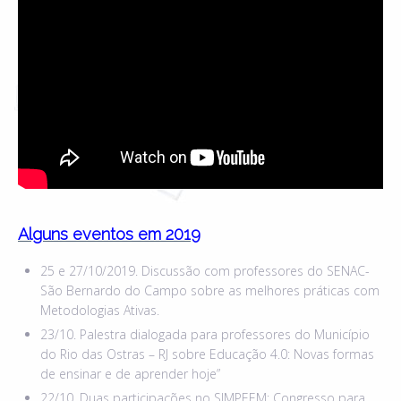
Alguns eventos em 2019
25 e 27/10/2019. Discussão com professores do SENAC-
São Bernardo do Campo sobre as melhores práticas com
Metodologias Ativas.
23/10. Palestra dialogada para professores do Município
do Rio das Ostras – RJ sobre Educação 4.0: Novas formas
de ensinar e de aprender hoje”
22/10. Duas participações no SIMPEEM; Congresso para