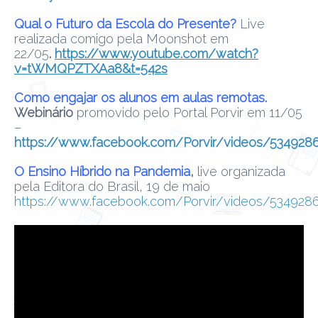
Qual o Futuro da Escola do Presente?
Live
realizada comigo pela Moonshot em
22/05
.
https://www.youtube.com/watch?
v=tWMQPZTXAa8&t=542s
Como engajar os alunos em aulas remotas.
Webinário
promovido pelo Portal Porvir em 11/05
–
https://www.facebook.com/Porvir/videos/53492
O Ensino Híbrido na Pandemia
,
live organizada
pela Editora do Brasil, 19 de maio
https://www.facebook.com/Porvir/videos/53492