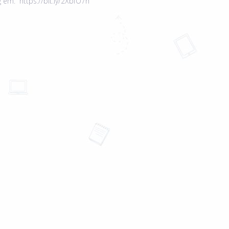
g em: https://bit.ly/2XbfO7h