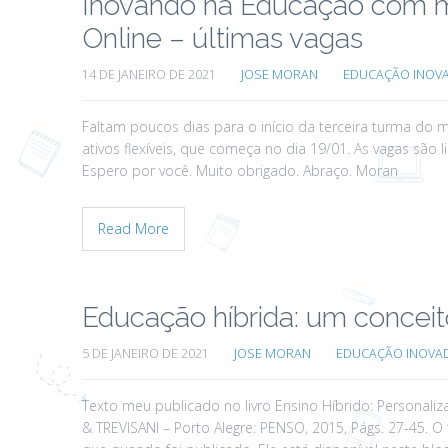
Inovando na Educação com mo
Online – últimas vagas
14 DE JANEIRO DE 2021
JOSE MORAN
EDUCAÇÃO INOV
Faltam poucos dias para o início da terceira turma d
ativos flexíveis, que começa no dia 19/01. As vagas são 
Espero por você. Muito obrigado. Abraço. Moran
Read More
Educação híbrida: um conceit
5 DE JANEIRO DE 2021
JOSE MORAN
EDUCAÇÃO INOVA
Texto meu publicado no livro Ensino Híbrido: Personali
& TREVISANI – Porto Alegre: PENSO, 2015, Págs. 27-45. O