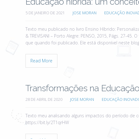
Educação híbrida: um conceit
5 DE JANEIRO DE 2021
JOSE MORAN
EDUCAÇÃO INOVA
Texto meu publicado no livro Ensino Híbrido: Personali
& TREVISANI – Porto Alegre: PENSO, 2015, Págs. 27-45. O
que quando foi publicado. Ele está disponível neste blo
Read More
Transformações na Educação 
28 DE ABRIL DE 2020
JOSE MORAN
EDUCAÇÃO INOVAD
Texto meu analisando alguns impactos do período de 
https://bit.ly/2T1qrHW