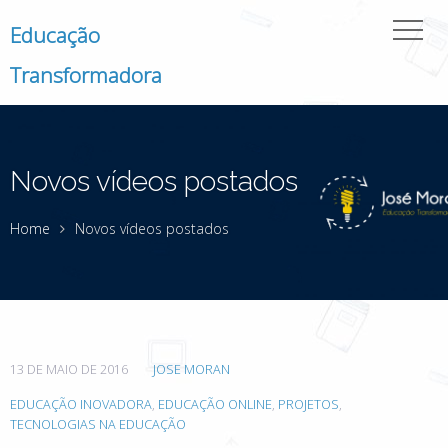
Educação
Transformadora
Novos vídeos postados
Home
Novos vídeos postados
13 DE MAIO DE 2016
JOSE MORAN
EDUCAÇÃO INOVADORA
,
EDUCAÇÃO ONLINE
,
PROJETOS
,
TECNOLOGIAS NA EDUCAÇÃO